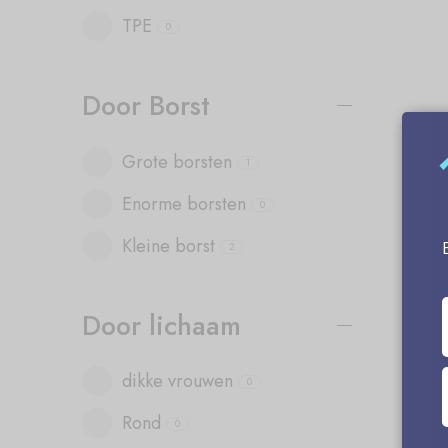
TPE
0
Door Borst
Grote borsten
1
Enorme borsten
0
Kleine borst
2
Door lichaam
dikke vrouwen
0
Rond
0