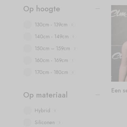
Op hoogte
130cm - 139cm
0
140cm - 149cm
0
150cm – 159cm
2
160cm - 169cm
1
170cm - 180cm
0
Een s
Op materiaal
Hybrid
0
Siliconen
3