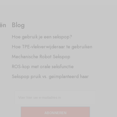
eën
Blog
Hoe gebruik je een sekspop?
Hoe TPE-vlekverwijderaar te gebruiken
Mechanische Robot Sekspop
ROS-kop met orale seksfunctie
Sekspop pruik vs. geïmplanteerd haar
ABONNEREN