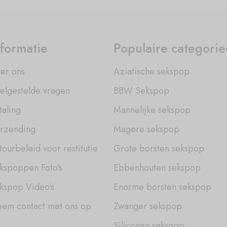
nformatie
Populaire categori
er ons
Aziatische sekspop
elgestelde vragen
BBW Sekspop
taling
Mannelijke sekspop
rzending
Magere sekspop
tourbeleid voor restitutie
Grote borsten sekspop
kspoppen Foto's
Ebbenhouten sekspop
kspop Video's
Enorme borsten sekspop
em contact met ons op
Zwanger sekspop
Siliconen sekspop