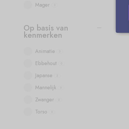
Mager
3
Op basis van
kenmerken
Animatie
0
Ebbehout
0
Japanse
2
Mannelijk
0
Zwanger
0
Torso
0