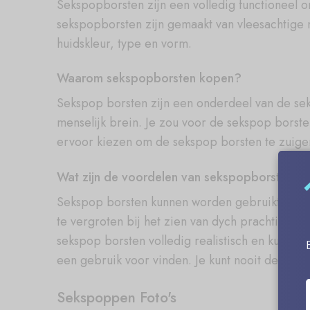
Sekspopborsten zijn een volledig functioneel o
sekspopborsten zijn gemaakt van vleesachtige m
huidskleur, type en vorm.
Waarom sekspopborsten kopen?
Sekspop borsten zijn een onderdeel van de sek
menselijk brein. Je zou voor de sekspop borste
ervoor kiezen om de sekspop borsten te zuigen o
Wat zijn de voordelen van sekspopborsten?
Sekspop borsten kunnen worden gebruikt in ee
te vergroten bij het zien van dych prachtige k
sekspop borsten volledig realistisch en kunnen 
een gebruik voor vinden. Je kunt nooit de fout
Sekspoppen Foto's