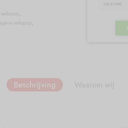
e sekspop
,
agere sekspop
,
Beschrijving
Waarom wij