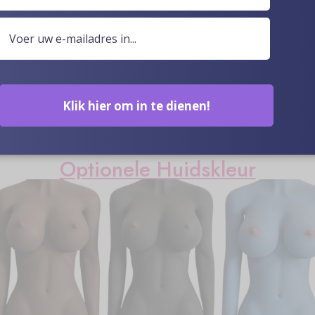
Klik hier om in te dienen!
Optionele Huidskleur