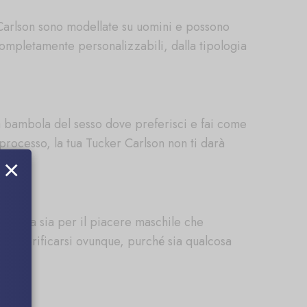
Carlson sono modellate su uomini e possono
ompletamente personalizzabili, dalla tipologia
a bambola del sesso dove preferisci e fai come
l processo, la tua Tucker Carlson non ti darà
×
 usata sia per il piacere maschile che
 può verificarsi ovunque, purché sia qualcosa