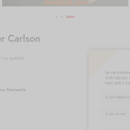
r Carlson
i su questa
Se sei inter
sottostante, i
mail entro 2
una Domanda