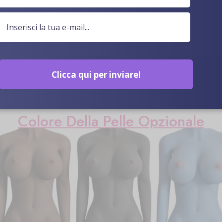
Clicca qui per inviare!
Colore Della Pelle Opzionale