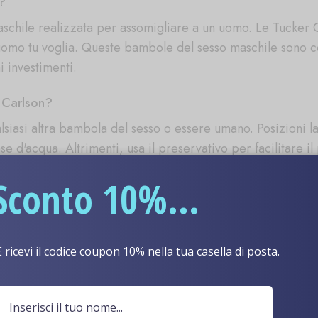
?
schile realizzata per assomigliare a un uomo. Le Tucker 
 uomo tu voglia. Queste bambole del sesso maschile sono c
i investimenti.
 Carlson?
lsiasi altra bambola del sesso o essere umano. Posizioni l
ase d'acqua. Altrimenti, usa il preservativo per facilitare i
uomo.
Sconto 10%...
cker Carlson?
una bambola del sesso maschile. Per prima cosa, può essere
on, è facile da usare e trasportare, quindi il tuo orgasmo
E ricevi il codice coupon 10% nella tua casella di posta.