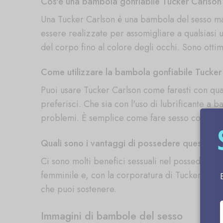
Cos'è una bambola gonfiabile Tucker Carlson
Una Tucker Carlson è una bambola del sesso ma
essere realizzate per assomigliare a qualsiasi
del corpo fino al colore degli occhi. Sono ottim
Come utilizzare la bambola gonfiabile Tucker
Puoi usare Tucker Carlson come faresti con qua
preferisci. Che sia con l'uso di lubrificante a b
problemi. È semplice come fare sesso con un 
Quali sono i vantaggi di possedere questa Tu
Ci sono molti benefici sessuali nel possedere 
femminile e, con la corporatura di Tucker Carls
che puoi sostenere.
Immagini di bambole del sesso