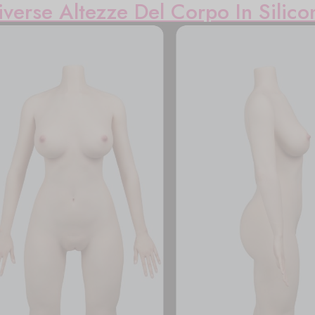
iverse Altezze Del Corpo In Silico