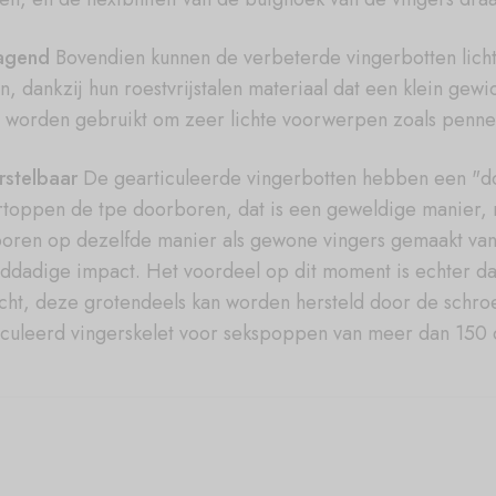
agend
Bovendien kunnen de verbeterde vingerbotten licht
n, dankzij hun roestvrijstalen materiaal dat een klein gew
n worden gebruikt om zeer lichte voorwerpen zoals penne
rstelbaar
De gearticuleerde vingerbotten hebben een "do
rtoppen de tpe doorboren, dat is een geweldige manier,
oren op dezelfde manier als gewone vingers gemaakt van 
ddadige impact. Het voordeel op dit moment is echter dat 
cht, deze grotendeels kan worden hersteld door de schro
iculeerd vingerskelet voor sekspoppen van meer dan 150