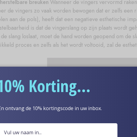
herstelbare breuken
Wanneer de vingers vervormd raken d
er de vingers zo vaak worden bewogen dat er zelfs een ri
len aan de pols), heeft dat een negatieve esthetische imp
stelbaarheid is dat de vingerslang op zijn plaats wordt ge
s de slang loslaat, moet de hand worden geopend om de sl
ikkeld proces en zelfs als het wordt voltooid, zal de esthe
10% Korting...
En ontvang de 10% kortingscode in uw inbox.