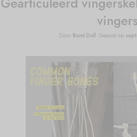
Gearticuleerd vingerske
vinger
Door
Bomi Doll
.
Gepost op
sept