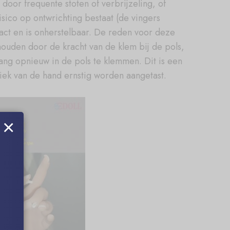
oor frequente stoten of verbrijzeling, of
sico op ontwrichting bestaat (de vingers
act en is onherstelbaar. De reden voor deze
houden door de kracht van de klem bij de pols,
ang opnieuw in de pols te klemmen. Dit is een
tiek van de hand ernstig worden aangetast.
×