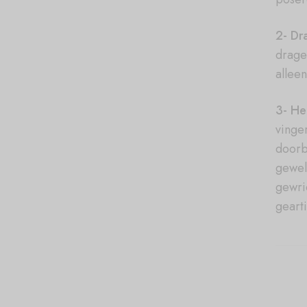
2- Dr
drage
allee
3- He
vinge
doorb
gewel
gewri
geart