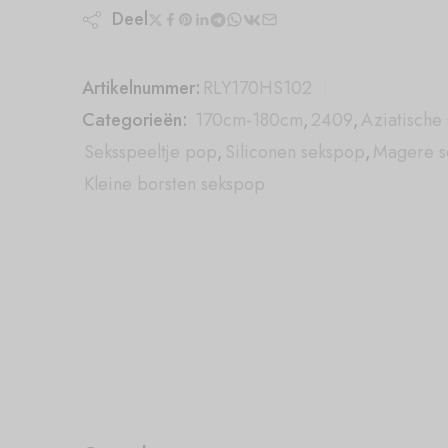
Deel
Artikelnummer:
RLY170HS102
Categorieën:
170cm-180cm
,
2409
,
Aziatische
Seksspeeltje pop
,
Siliconen sekspop
,
Magere s
Kleine borsten sekspop