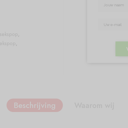
 sekspop
,
ekspop
,
Beschrijving
Waarom wij