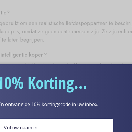
ntie?
gebruikt om een realistische liefdespoppartner te beschr
sekspop is, omdat ze geen echte mensen zijn. Ze zijn ec
 te laten begrijpen.
ntelligentie kopen?
oor een verbluffende sekssessie. U kunt van deze functie 
 een soort baanbrekende grond voor u zijn om de sekswer
10% Korting...
stmatige intelligentie sekspop, omdat ze zijn ontworpen
lonen te zijn van mensen van verschillende afkomst. Bove
En ontvang de 10% kortingscode in uw inbox.
atige sekspop.