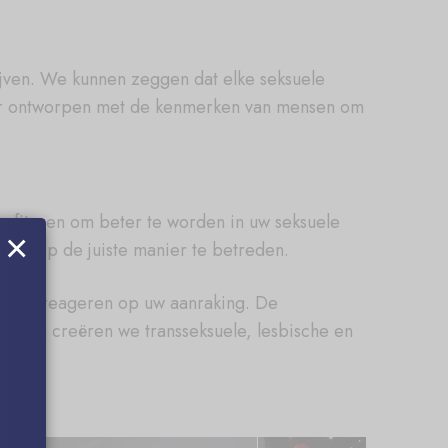
ijven. We kunnen zeggen dat elke seksuele
hter ontworpen met de kenmerken van mensen om
profiteren om beter te worden in uw seksuele
×
eld op de juiste manier te betreden.
 om te reageren op uw aanraking. De
ndien creëren we transseksuele, lesbische en