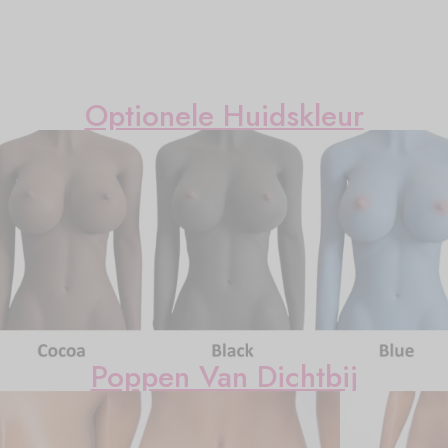
Optionele Huidskleur
Poppen Van Dichtbij