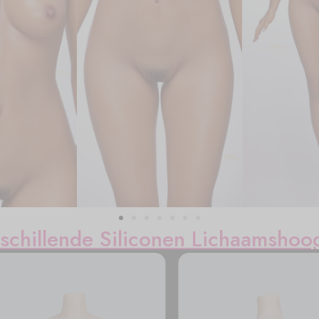
schillende Siliconen Lichaamshoo