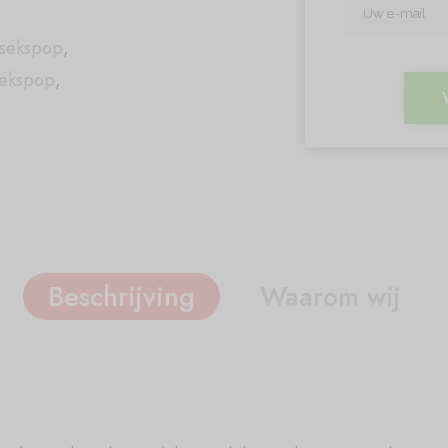
 sekspop
,
ekspop
,
Beschrijving
Waarom wij