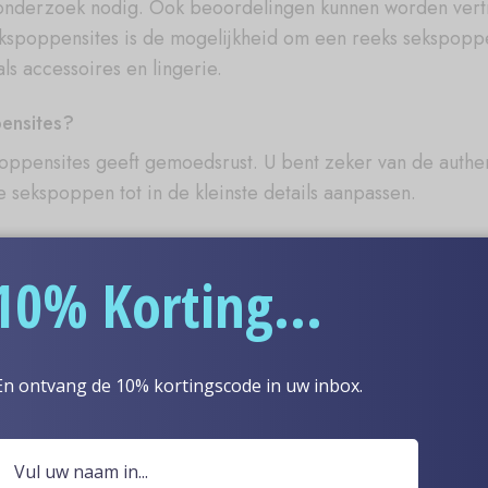
onderzoek nodig. Ook beoordelingen kunnen worden vertr
kspoppensites is de mogelijkheid om een reeks sekspop
 accessoires en lingerie.
ensites?
pensites geeft gemoedsrust. U bent zeker van de authenti
 sekspoppen tot in de kleinste details aanpassen.
 in tijden van verwarring van de beste sekspop sites. Als 
10% Korting...
aard in veilige leveringen naar bestemmingen.
En ontvang de 10% kortingscode in uw inbox.