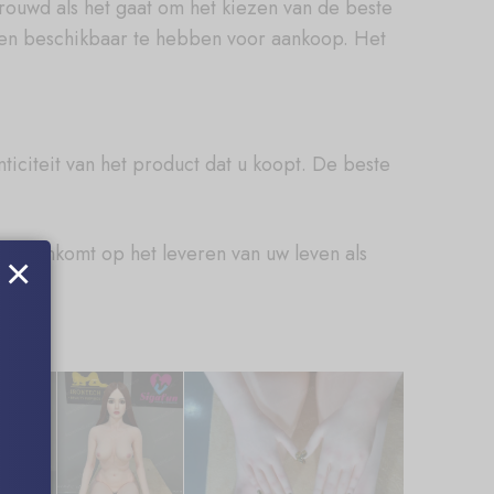
ouwd als het gaat om het kiezen van de beste
pen beschikbaar te hebben voor aankoop. Het
citeit van het product dat u koopt. De beste
het aankomt op het leveren van uw leven als
×