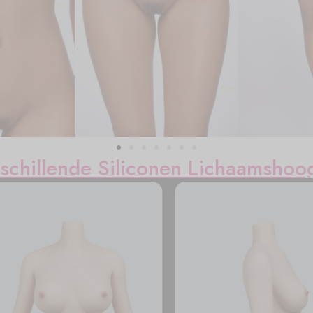
schillende Siliconen Lichaamshoo