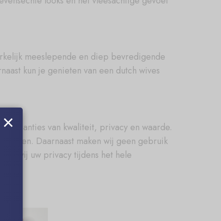
evensechte looks en het vleesachtige gevoel
erkelijk meeslepende en diep bevredigende
naast kun je genieten van een dutch wives
×
r garanties van kwaliteit, privacy en waarde.
garanderen. Daarnaast maken wij geen gebruik
en wij uw privacy tijdens het hele