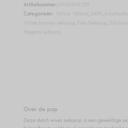
Artikelnummer:
LFU163HT259
Categorieën:
160cm -169cm
,
2409
,
Aziatisch
Grote borsten sekspop
,
Futa Sekspop
,
Silicon
Magere sekspop
Over de pop
Deze dutch wives sekspop is een geweldige seks