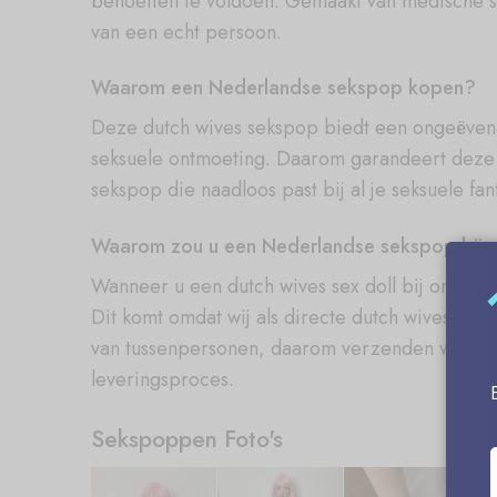
behoeften te voldoen. Gemaakt van medische si
van een echt persoon.
Waarom een Nederlandse sekspop kopen?
Deze dutch wives sekspop biedt een ongeëvena
seksuele ontmoeting. Daarom garandeert deze d
sekspop die naadloos past bij al je seksuele fan
Waarom zou u een Nederlandse sekspop bij 
Wanneer u een dutch wives sex doll bij ons koo
Dit komt omdat wij als directe dutch wives sex 
van tussenpersonen, daarom verzenden wij rech
leveringsproces.
Sekspoppen Foto's