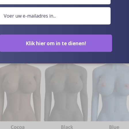
Klik hier om in te dienen!
Optionele Huidskleur