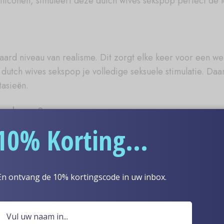
liconen, simuleert deze dutch wives sekspop perfect de l
ard niveau van realisme. Dit zorgt elke keer voor een w
utch wives sekspop je volledige seksuele stimulatie. Daar
tasieën.
ons kopen?
10% Korting...
pt, kunt u genieten van de rust van uw geest, gedragen doo
doll fabrikant, de hoogste kwaliteit dutch wives sex doll 
tstreeks naar u tegen een gereduceerde prijs en garander
En ontvang de 10% kortingscode in uw inbox.