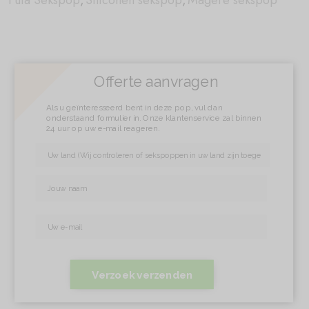
Futa Sekspop
,
Siliconen sekspop
,
Magere sekspop
Offerte aanvragen
Als u geïnteresseerd bent in deze pop, vul dan
onderstaand formulier in. Onze klantenservice zal binnen
24 uur op uw e-mail reageren.
Verzoek verzenden