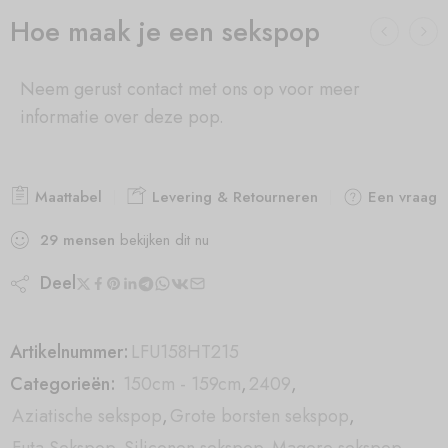
Hoe maak je een sekspop
Neem gerust contact met ons op voor meer
informatie over deze pop.
Maattabel
Levering & Retourneren
Een vraag s
29
mensen
bekijken dit nu
Deel
Artikelnummer:
LFU158HT215
Categorieën:
150cm - 159cm
,
2409
,
Aziatische sekspop
,
Grote borsten sekspop
,