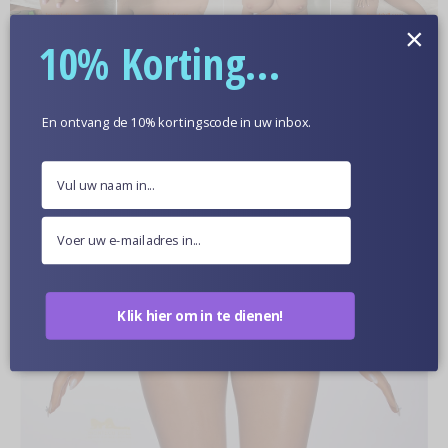
×
Meer informatie
10% Korting...
Optionele Huidskleur
En ontvang de 10% kortingscode in uw inbox.
Poppen Van Dichtbij
Klik hier om in te dienen!