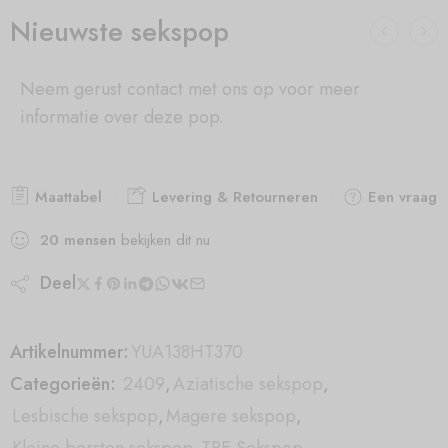
Nieuwste sekspop
Neem gerust contact met ons op voor meer
informatie over deze pop.
Maattabel
Levering & Retourneren
Een vraag s
20
mensen
bekijken dit nu
Deel
Artikelnummer:
YUA138HT370
Categorieën:
2409
,
Aziatische sekspop
,
Lesbische sekspop
,
Magere sekspop
,