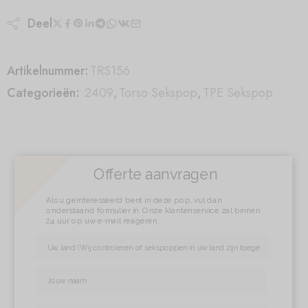
Deel
Artikelnummer:
TRS156
Categorieën:
2409
,
Torso Sekspop
,
TPE Sekspop
Offerte aanvragen
Als u geïnteresseerd bent in deze pop, vul dan
onderstaand formulier in. Onze klantenservice zal binnen
24 uur op uw e-mail reageren.