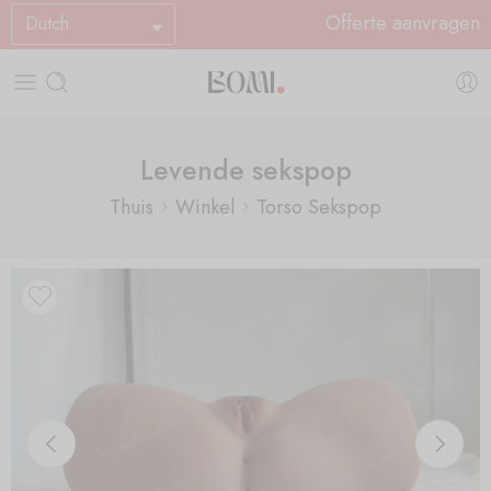
Offerte aanvragen
Dutch
Levende sekspop
Thuis
Winkel
Torso Sekspop