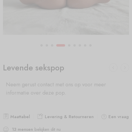
Levende sekspop
Neem gerust contact met ons op voor meer
informatie over deze pop.
Maattabel
Levering & Retourneren
Een vraag s
13
mensen
bekijken dit nu