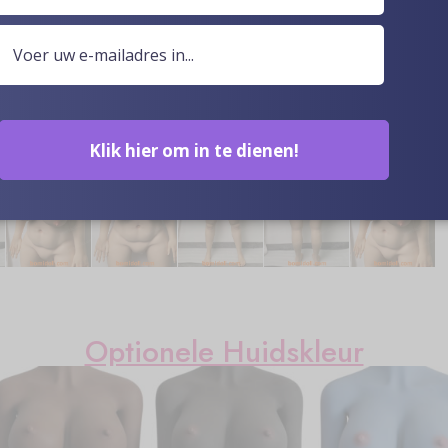
 in het leveren van uw genot op de manier en wanneer u 
e u geven, zal u over de maan sturen. Vertrouw erop dat wi
Klik hier om in te dienen!
Optionele Huidskleur