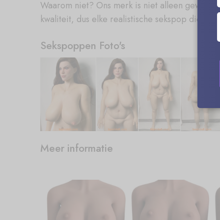
Waarom niet? Ons merk is niet alleen geweldig
kwaliteit, dus elke realistische sekspop die w
Sekspoppen Foto's
Meer informatie