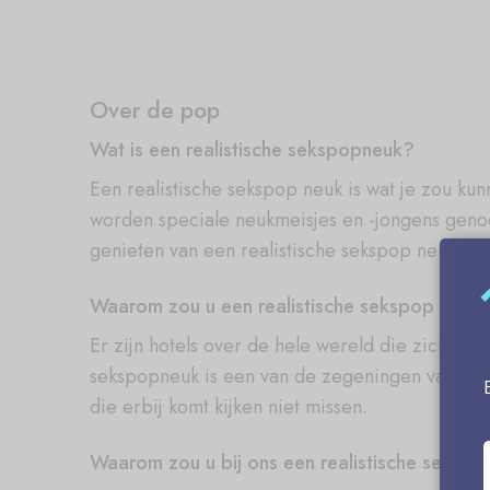
Over de pop
Wat is een realistische sekspopneuk?
Een realistische sekspop neuk is wat je zou ku
worden speciale neukmeisjes en -jongens genoe
genieten van een realistische sekspop neuk.
Waarom zou u een realistische sekspop kope
Er zijn hotels over de hele wereld die zich in
sekspopneuk is een van de zegeningen van het m
die erbij komt kijken niet missen.
Waarom zou u bij ons een realistische seksp