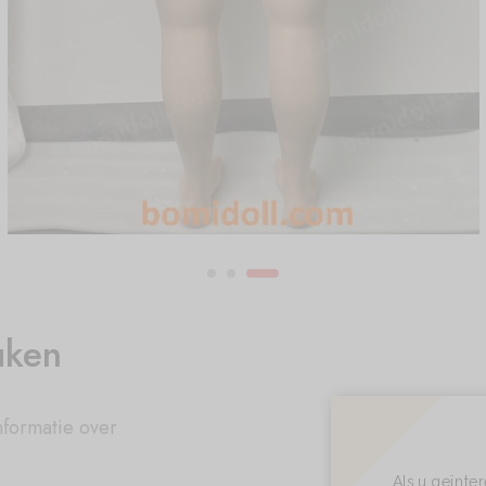
uken
nformatie over
Als u geïnte