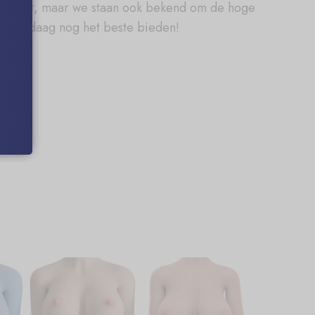
dat wilt, maar we staan ook bekend om de hoge
j u vandaag nog het beste bieden!