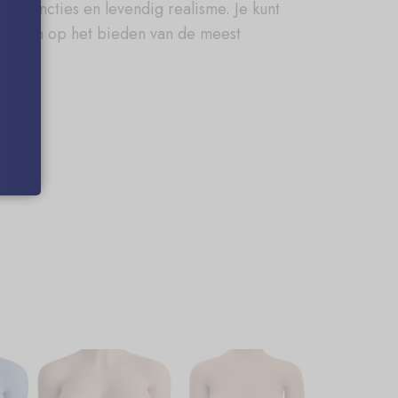
ch-functies en levendig realisme. Je kunt
cht zijn op het bieden van de meest