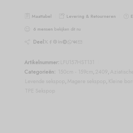
Maattabel
Levering & Retourneren
E
6
mensen
bekijken dit nu
Deel
Artikelnummer:
LFU157HST131
Categorieën:
150cm - 159cm
,
2409
,
Aziatisch
Levende sekspop
,
Magere sekspop
,
Kleine bor
TPE Sekspop