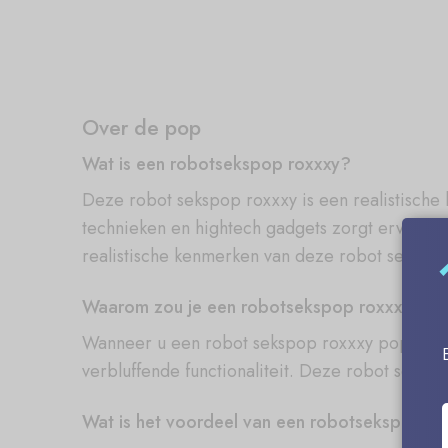
Over de pop
Wat is een robotsekspop roxxxy?
Deze robot sekspop roxxxy is een realistisch
technieken en hightech gadgets zorgt ervoor d
realistische kenmerken van deze robot seksp
Waarom zou je een robotsekspop roxxxy ko
Wanneer u een robot sekspop roxxxy pop koopt,
verbluffende functionaliteit. Deze robot seksp
Wat is het voordeel van een robotsekspop r