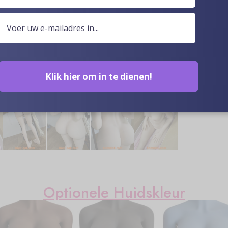
tie verder dan de norm. Dankzij een combinatie van high t
oxxxy seks met zoveel functionaliteiten die allemaal geri
Klik hier om in te dienen!
Optionele Huidskleur