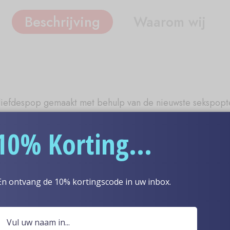
Beschrijving
Waarom wij
e liefdespop gemaakt met behulp van de nieuwste sekspop
at deze robot sekspop roxxxy de meest levensechte expres
10% Korting...
op roxxxy ongeëvenaard. Zo worden de meest meeslepend
pen?
 kunt u genieten van zeer realistische kenmerken. Van se
En ontvang de 10% kortingscode in uw inbox.
op roxxxy garandeert uw volledige seksuele bevrediging.
oxxxy?