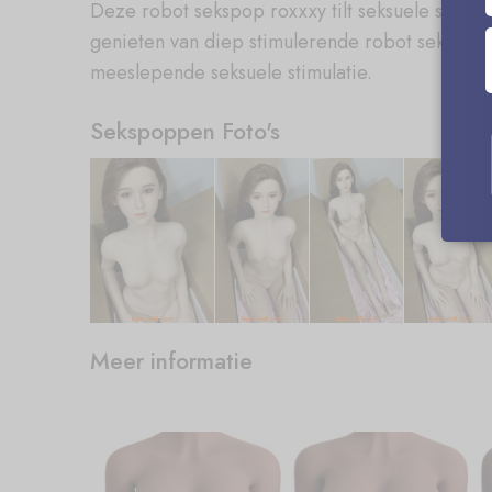
Deze robot sekspop roxxxy tilt seksuele stimula
genieten van diep stimulerende robot sekspop r
meeslepende seksuele stimulatie.
Sekspoppen Foto's
Meer informatie