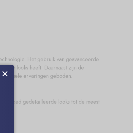
technologie. Het gebruik van geavanceerde
sieve looks heeft. Daarnaast zijn de
×
e seksuele ervaringen geboden.
xy, goed gedetailleerde looks tot de meest