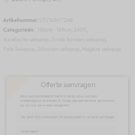
Artikelnummer:
LFU163HT248
Categorieën:
160cm -169cm
,
2409
,
Aziatische sekspop
,
Grote borsten sekspop
,
Futa Sekspop
,
Siliconen sekspop
,
Magere sekspop
Offerte aanvragen
Als u geïnteresseerd bent in deze pop, vul dan
onderstaand formulier in. Onze klantenservice zal binnen
24 uur op uw e-mail reageren.