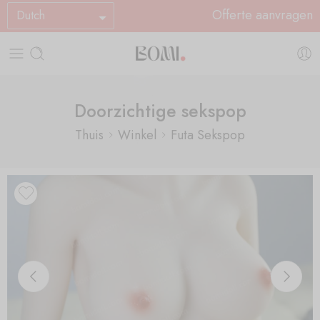
Offerte aanvragen
Dutch
Doorzichtige sekspop
Thuis
Winkel
Futa Sekspop