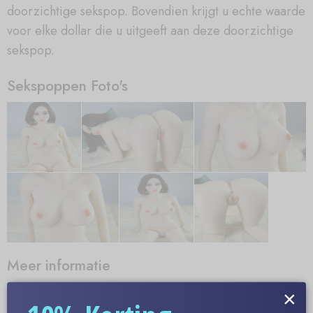
doorzichtige sekspop. Bovendien krijgt u echte waarde
voor elke dollar die u uitgeeft aan deze doorzichtige
sekspop.
Sekspoppen Foto's
Meer informatie
Optionele Huidskleur
×