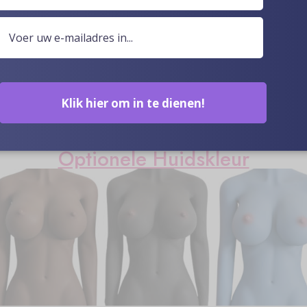
Klik hier om in te dienen!
Optionele Huidskleur