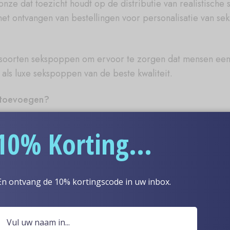
onze dat toezicht houdt op de distributie van realistisch
et ontvangen van bestellingen voor personalisatie van s
e soorten sekspoppen om ervoor te zorgen dat mensen een
s luxe sekspoppen van de beste kwaliteit.
 toevoegen?
t aan klantenservice, tevredenheid en retentie. Als gevol
10% Korting...
or de jaren heen hebben ontvangen.
n vertrouwd sekspoppenmerk, hoeft u zich geen zorgen me
ns koopt, krijgt u echte sekspoppen rechtstreeks van de fa
En ontvang de 10% kortingscode in uw inbox.
w sekspoppartner krijgt zoals u wenst.