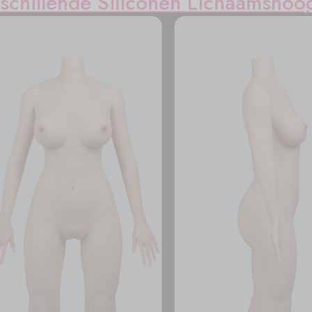
schillende Siliconen Lichaamshoo