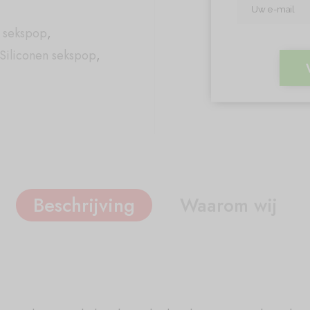
e sekspop
,
Siliconen sekspop
,
Beschrijving
Waarom wij