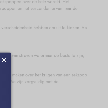
e sekspoppen over de hele wereld. Het
ekspoppen en het verzenden ervan naar de
 verscheidenheid hebben om uit te kiezen. Als
g hiervan streven we ernaar de beste te zijn,
×
er te maken over het krijgen van een sekspop
briek. We zijn zorgvuldig met de