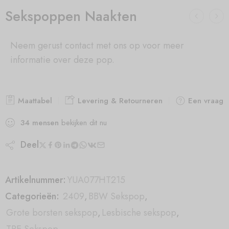
Sekspoppen Naakten
Neem gerust contact met ons op voor meer
informatie over deze pop.
Maattabel
Levering & Retourneren
Een vraag s
34
mensen
bekijken dit nu
Deel
Artikelnummer:
YUA077HT215
Categorieën:
2409
,
BBW Sekspop
,
Grote borsten sekspop
,
Lesbische sekspop
,