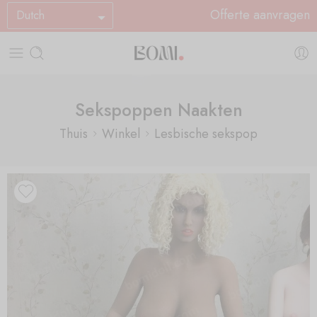
Offerte aanvragen
Dutch
Sekspoppen Naakten
Thuis
Winkel
Lesbische sekspop