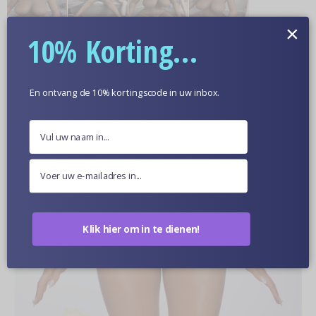
×
10% Korting...
Meer informatie
Optionele Huidskleur
En ontvang de 10% kortingscode in uw inbox.
Poppen Van Dichtbij
Klik hier om in te dienen!