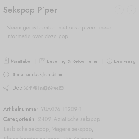
Sekspop Piper
Neem gerust contact met ons op voor meer
informatie over deze pop.
Maattabel
Levering & Retourneren
Een vraag s
8
mensen
bekijken dit nu
Deel
Artikelnummer:
YUA076HT209-1
Categorieën:
2409
,
Aziatische sekspop
,
Lesbische sekspop
,
Magere sekspop
,