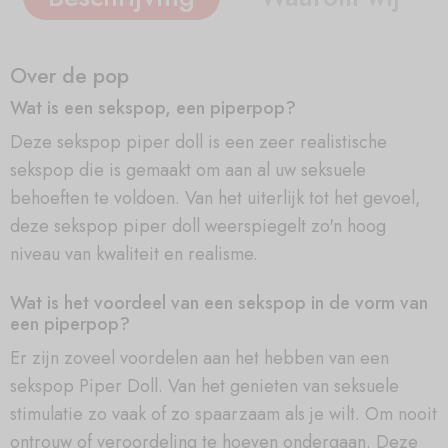
Over de pop
Wat is een sekspop, een piperpop?
Deze sekspop piper doll is een zeer realistische
sekspop die is gemaakt om aan al uw seksuele
behoeften te voldoen. Van het uiterlijk tot het gevoel,
deze sekspop piper doll weerspiegelt zo'n hoog
niveau van kwaliteit en realisme.
Wat is het voordeel van een sekspop in de vorm van
een piperpop?
Er zijn zoveel voordelen aan het hebben van een
sekspop Piper Doll. Van het genieten van seksuele
stimulatie zo vaak of zo spaarzaam als je wilt. Om nooit
ontrouw of veroordeling te hoeven ondergaan. Deze