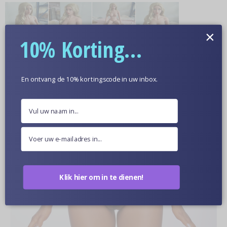
×
10% Korting...
Meer informatie
Optionele Huidskleur
En ontvang de 10% kortingscode in uw inbox.
Poppen Van Dichtbij
Klik hier om in te dienen!