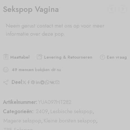
Sekspop Vagina
Neem gerust contact met ons op voor meer
informatie over deze pop.
Maattabel
Levering & Retourneren
Een vraag s
49
mensen
bekijken dit nu
Deel
Artikelnummer:
YUA097HT282
Categorieën:
2409
,
Lesbische sekspop
,
Magere sekspop
,
Kleine borsten sekspop
,