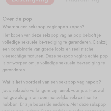
Over de pop
Waarom een sekspop vaginapop kopen?
Het kopen van deze sekspop vagina pop belooft je
volledige seksuele bevrediging te garanderen. Dankzij
een combinatie van goede looks en realistische
vleesachtige texturen. Deze sekspop vagina echte pop
is ontworpen om je volledige seksuele bevrediging te
garanderen.
Wat is het voordeel van een sekspop vaginapop?
Jouw seksuele verlangens zijn uniek voor jou. Hoewel
het geweldig is om een menselijke sekspartner te
hebben. Er zijn bepaalde nadelen. Met deze sekspop