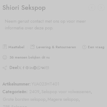
Shiori Sekspop
Neem gerust contact met ons op voor meer
informatie over deze pop.
Maattabel
Levering & Retourneren
Een vraag s
36
mensen
bekijken dit nu
Deel
Artikelnummer:
YUA023HT401
Categorieën:
2409
,
Sekspop voor volwassenen
,
Grote borsten sekspop
,
Magere sekspop
,