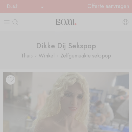
Offerte aanvragen
Dutch
Dikke Dij Sekspop
Thuis
Winkel
Zelfgemaakte sekspop