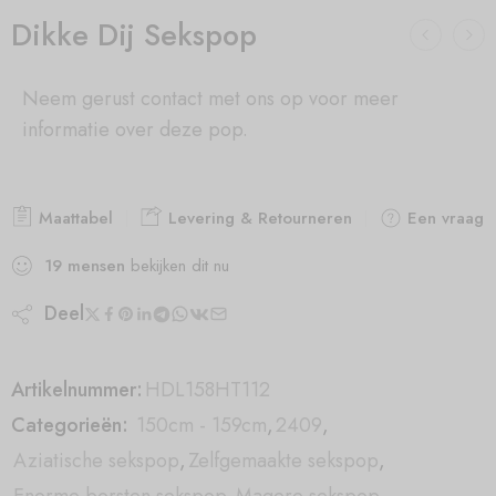
Dikke Dij Sekspop
Neem gerust contact met ons op voor meer
informatie over deze pop.
Maattabel
Levering & Retourneren
Een vraag s
19
mensen
bekijken dit nu
Deel
Artikelnummer:
HDL158HT112
Categorieën:
150cm - 159cm
,
2409
,
Aziatische sekspop
,
Zelfgemaakte sekspop
,