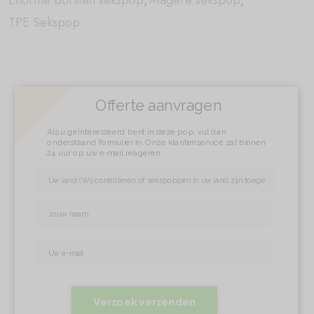
Enorme borsten sekspop
,
Magere sekspop
,
TPE Sekspop
Offerte aanvragen
Als u geïnteresseerd bent in deze pop, vul dan
onderstaand formulier in. Onze klantenservice zal binnen
24 uur op uw e-mail reageren.
Verzoek verzenden