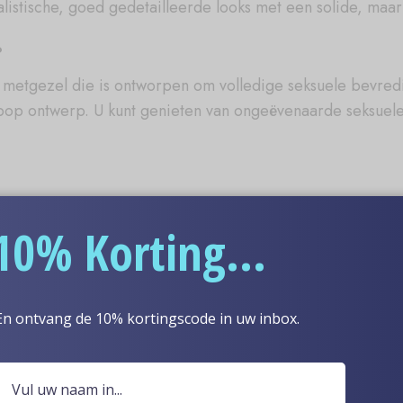
istische, goed gedetailleerde looks met een solide, maar
?
e metgezel die is ontworpen om volledige seksuele bevred
pop ontwerp. U kunt genieten van ongeëvenaarde seksuele s
zeer eenvoudige taak. Omdat deze vtror sekspop is gemod
10% Korting...
g zo dicht mogelijk bij het natuurlijke proces ligt. Daar
evredigende seksuele ervaring met je vtror sekspop.
En ontvang de 10% kortingscode in uw inbox.