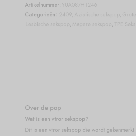
Artikelnummer:
YUA087HT246
Categorieën:
2409
,
Aziatische sekspop
,
Grote
Lesbische sekspop
,
Magere sekspop
,
TPE Sek
Over de pop
Wat is een vtror sekspop?
Dit is een vtror sekspop die wordt gekenmerkt