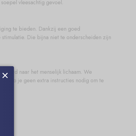
 soepel vleesachtig gevoel.
iging te bieden. Dankzij een goed
timulatie. Die bijna niet te onderscheiden zijn
elleerd naar het menselijk lichaam. We
×
om heb je geen extra instructies nodig om te