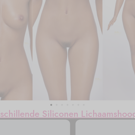
schillende Siliconen Lichaamshoo