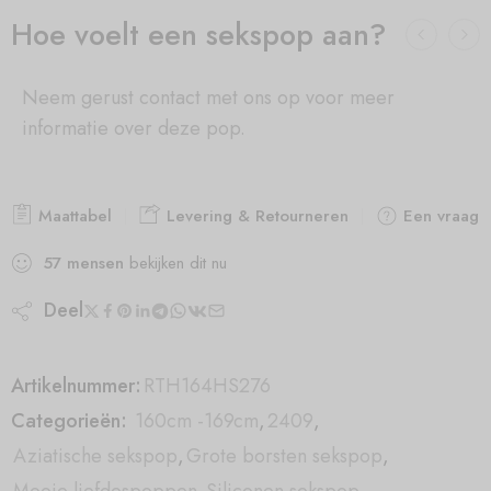
Hoe voelt een sekspop aan?
Neem gerust contact met ons op voor meer
informatie over deze pop.
Maattabel
Levering & Retourneren
Een vraag s
57
mensen
bekijken dit nu
Deel
Artikelnummer:
RTH164HS276
Categorieën:
160cm -169cm
,
2409
,
Aziatische sekspop
,
Grote borsten sekspop
,