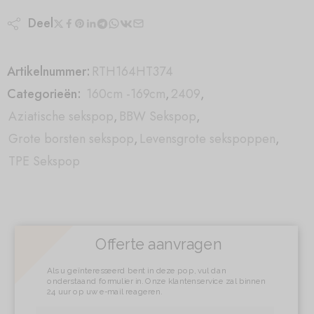
Deel
Artikelnummer:
RTH164HT374
Categorieën:
160cm -169cm
,
2409
,
Aziatische sekspop
,
BBW Sekspop
,
Grote borsten sekspop
,
Levensgrote sekspoppen
,
TPE Sekspop
Offerte aanvragen
Als u geïnteresseerd bent in deze pop, vul dan
onderstaand formulier in. Onze klantenservice zal binnen
24 uur op uw e-mail reageren.