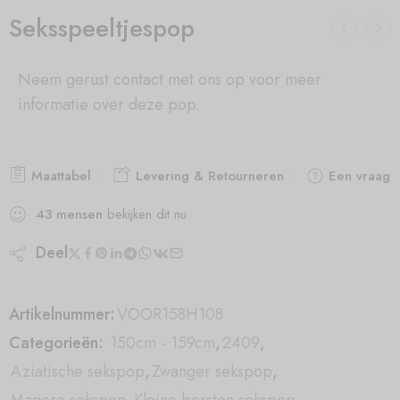
Seksspeeltjespop
Neem gerust contact met ons op voor meer
informatie over deze pop.
Maattabel
Levering & Retourneren
Een vraag s
43
mensen
bekijken dit nu
Deel
Artikelnummer:
VOOR158H108
Categorieën:
150cm - 159cm
,
2409
,
Aziatische sekspop
,
Zwanger sekspop
,