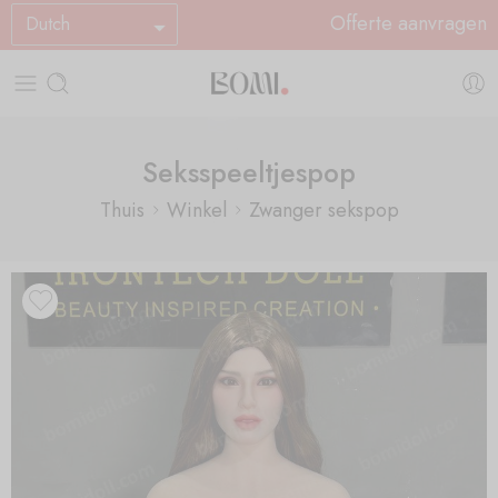
Offerte aanvragen
Dutch
Seksspeeltjespop
Thuis
Winkel
Zwanger sekspop