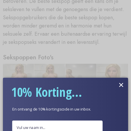
betoveren. De beste sekspop geeft een kans om je
seksleven te vullen met de genoegens die je verdient.
Sekspopgebruikers die de beste sekspop kopen,
worden minder geremd en in harmonie met hun
seksuele zelf. Ervaar een buitenaardse ervaring terwijl
je sekspopseks verandert in een levensstijl.
Sekspoppen Foto's
×
10% Korting...
En ontvang de 10% kortingscode in uw inbox.