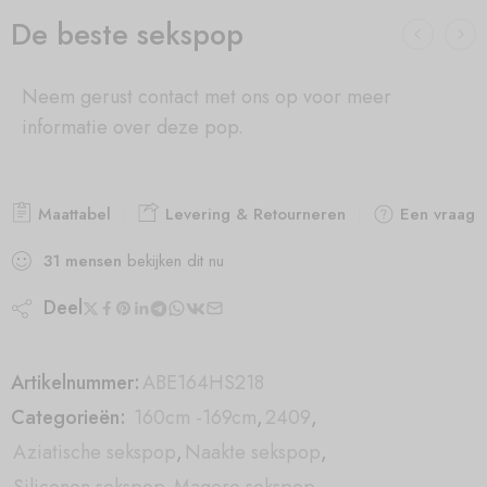
De beste sekspop
Neem gerust contact met ons op voor meer
informatie over deze pop.
Maattabel
Levering & Retourneren
Een vraag s
31
mensen
bekijken dit nu
Deel
Artikelnummer:
ABE164HS218
Categorieën:
160cm -169cm
,
2409
,
Aziatische sekspop
,
Naakte sekspop
,